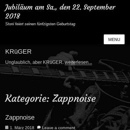
Jubiläum am Sa., den 22. September
2018
Stoni feiert seinen fünfzigsten Geburtstag
MENU
KRüGER
Categories
Posted
Unglaublich, aber KRüGER.
weiterlesen...
on
KRüGER
21.
September
2018
Kategorie:
Zappnoise
Zappnoise
Posted
1. März 2018
Leave a comment