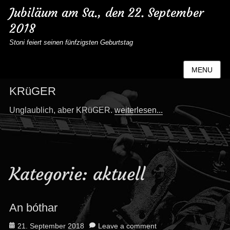
Jubiläum am Sa., den 22. September
2018
Stoni feiert seinen fünfzigsten Geburtstag
MENU
KRüGER
Categories
Posted
Unglaublich, aber KRüGER.
weiterlesen...
on
KRüGER
21.
September
2018
Kategorie:
aktuell
An bóthar
Posted
21. September 2018
Leave a comment